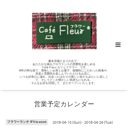
桑名市陽だまりの丘で、
あたたかな南仏プロヴァンスの雰囲気を楽しめる
Café Fleur カフェフラワー です。
18年の時を経て、美味しいお茶とお菓子、植物性にこだわった軽食や、
音楽と雰囲気を楽しんでいただけるお店に。
いつも好奇心に溢れ、出会ったばかりの新しい友だちみたいに恋しく
て、そしてどこか懐かしい気持ちになれる、
そんなお店を目指して、またオープンいたします。
営業予定カレンダー
フラワーランチ ⬆︎This week
2018-04-15 (Sun) - 2018-04-24 (Tue)