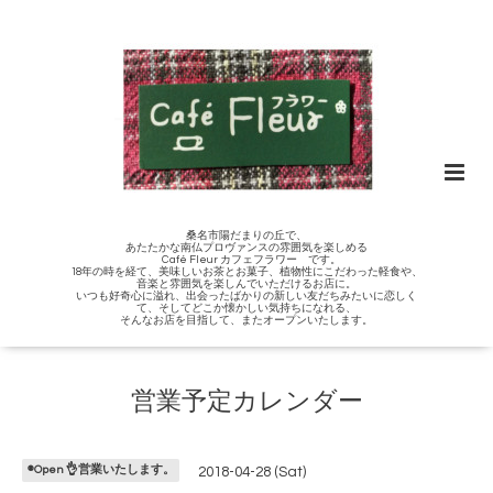
桑名市陽だまりの丘で、
あたたかな南仏プロヴァンスの雰囲気を楽しめる
Café Fleur カフェフラワー です。
18年の時を経て、美味しいお茶とお菓子、植物性にこだわった軽食や、
音楽と雰囲気を楽しんでいただけるお店に。
いつも好奇心に溢れ、出会ったばかりの新しい友だちみたいに恋しく
て、そしてどこか懐かしい気持ちになれる、
そんなお店を目指して、またオープンいたします。
営業予定カレンダー
◉Open 👌営業いたします。
2018-04-28 (Sat)