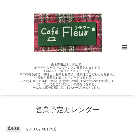
桑名市陽だまりの丘で、
あたたかな南仏プロヴァンスの雰囲気を楽しめる
Café Fleur カフェフラワー です。
18年の時を経て、美味しいお茶とお菓子、植物性にこだわった軽食や、
音楽と雰囲気を楽しんでいただけるお店に。
いつも好奇心に溢れ、出会ったばかりの新しい友だちみたいに恋しく
て、そしてどこか懐かしい気持ちになれる、
そんなお店を目指して、またオープンいたします。
営業予定カレンダー
☝️お休み
2018-02-08 (Thu)