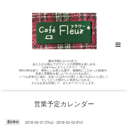
桑名市陽だまりの丘で、
あたたかな南仏プロヴァンスの雰囲気を楽しめる
Café Fleur カフェフラワー です。
18年の時を経て、美味しいお茶とお菓子、植物性にこだわった軽食や、
音楽と雰囲気を楽しんでいただけるお店に。
いつも好奇心に溢れ、出会ったばかりの新しい友だちみたいに恋しく
て、そしてどこか懐かしい気持ちになれる、
そんなお店を目指して、またオープンいたします。
営業予定カレンダー
☝️お休み
2018-02-01 (Thu) - 2018-02-02 (Fri)