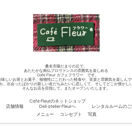
桑名市陽だまりの丘で、
あたたかな南仏プロヴァンスの雰囲気を楽しめる
Café Fleur カフェフラワー です。
、美味しいお茶とお菓子、植物性にこだわった軽食や、音楽と雰囲気を楽しんで
れ、出会ったばかりの新しい友だちみたいに恋しくて、そしてどこか懐かし
そんなお店を目指して、またオープンいたします。
Café Fleurのネットショップ
店舗情報
Deli atelier Fleurへ
レンタルルームのご
メニュー
コンセプト
写真